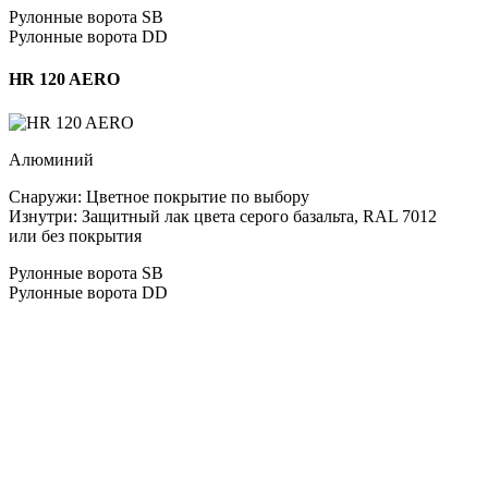
Рулонные ворота SB
Рулонные ворота DD
HR 120 AERO
Алюминий
Снаружи: Цветное покрытие по выбору
Изнутри: Защитный лак цвета серого базальта, RAL 7012
или без покрытия
Рулонные ворота SB
Рулонные ворота DD
Стоимость
Практичные и надежные ворота за небольшие деньги.
Подойдет для средних проемов.