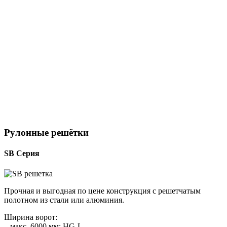
Универсальность
Если помещение без отопления, можно установить решетки
или перфорированные ламели.
Компактность
Рулоны аккуратно сворачиваются при открытии, оставляя
потолок и боковое пространство не занятым.
Рулонные решётки
SB Серия
Прочная и выгодная по цене конструкция с решетчатым
полотном из стали или алюминия.
Ширина ворот:
– макс. 6000 мм: HG-L