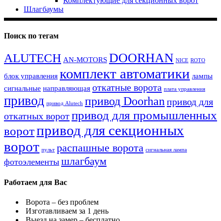
Комплектующие для секционных ворот
Шлагбаумы
Поиск по тегам
DOORHAN
ALUTECH
AN-MOTORS
NICE
ROTO
комплект автоматики
блок управления
лампы
откатные ворота
сигнальные
направляющая
плата управления
привод
привод Doorhan
привод для
привод Alutech
привод для промышленных
откатных ворот
привод для секционных
ворот
ворот
распашные ворота
пульт
сигнальная лампа
шлагбаум
фотоэлементы
Работаем для Вас
Ворота – без проблем
Изготавливаем за 1 день
Выезд на замер – бесплатно